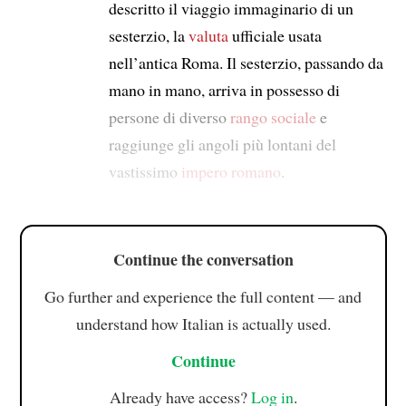
descritto il viaggio immaginario di un
sesterzio, la
valuta
ufficiale usata
nell’antica Roma. Il sesterzio, passando da
mano in mano, arriva in possesso di
persone di diverso
rango sociale
e
raggiunge gli angoli più lontani del
vastissimo
impero romano
.
Continue the conversation
Go further and experience the full content — and
understand how Italian is actually used.
Continue
Already have access?
Log in
.