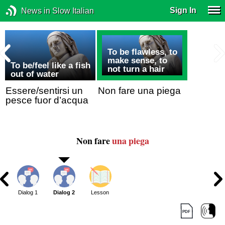
Sign In
News in Slow Italian
To be flawless, to
make sense, to
To be/feel like a fish
not turn a hair
out of water
Essere/sentirsi un
Non fare una piega
pesce fuor d’acqua
Non fare
una piega
Dialog 1
Dialog 2
Lesson