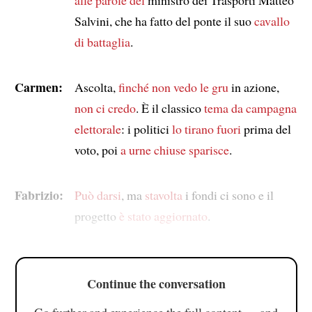
Salvini, che ha fatto del ponte il suo
cavallo
di battaglia
.
Carmen:
Ascolta,
finché non vedo
le gru
in azione,
non ci credo
. È il classico
tema da campagna
elettorale
: i politici
lo tirano fuori
prima del
voto, poi
a urne chiuse
sparisce
.
Fabrizio:
Può darsi
, ma
stavolta
i fondi ci sono e il
progetto
è stato aggiornato
.
Continue the conversation
Go further and experience the full content — and