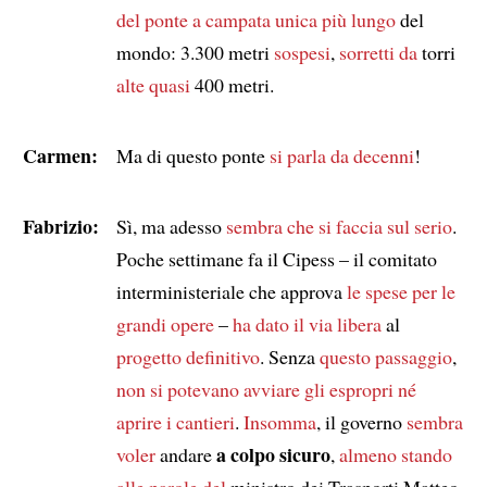
del ponte a campata unica più lungo
del
mondo: 3.300 metri
sospesi
,
sorretti da
torri
alte
quasi
400 metri.
Carmen:
Ma di questo ponte
si parla da decenni
!
Fabrizio:
Sì, ma adesso
sembra che si faccia sul serio
.
Poche settimane fa il Cipess – il comitato
interministeriale che approva
le spese per le
grandi opere
–
ha dato il via libera
al
progetto definitivo
. Senza
questo passaggio
,
non si potevano avviare
gli espropri
né
aprire i cantieri
.
Insomma
, il governo
sembra
a colpo sicuro
voler
andare
,
almeno stando
alle parole del
ministro dei Trasporti Matteo