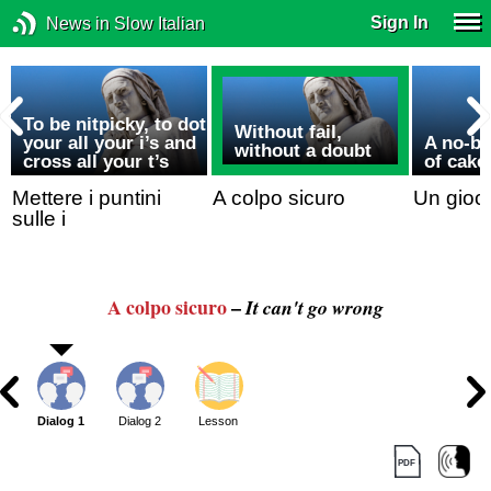
Sign In
News in Slow Italian
To be nitpicky, to dot
Without fail,
your all your i’s and
A no-br
without a doubt
s
cross all your t’s
of cake
Mettere i puntini
A colpo sicuro
Un gioc
sulle i
A colpo sicuro
–
It can't go wrong
Dialog 1
Dialog 2
Lesson