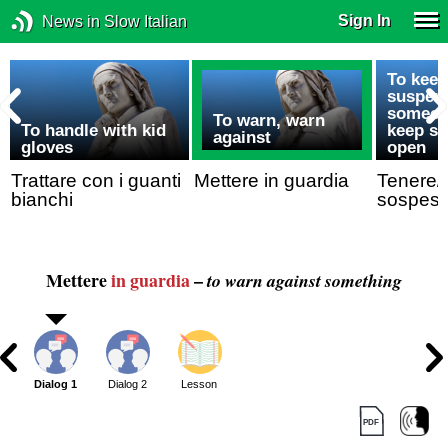
Sign In
News in Slow Italian
To kee
suspen
someon
To warn, warn
To handle with kid
keep s
against
gloves
open
Trattare con i guanti
Mettere in guardia
Tenere/l
bianchi
sospes
Mettere
in guardia
–
to warn against something
Dialog 1
Dialog 2
Lesson