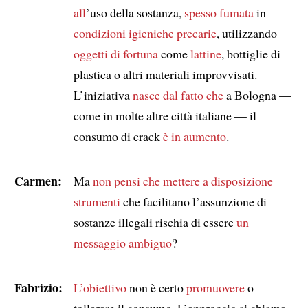
all
’uso della sostanza,
spesso fumata
in
condizioni igieniche precarie
, utilizzando
oggetti di fortuna
come
lattine
, bottiglie di
plastica o altri materiali improvvisati.
L’iniziativa
nasce dal fatto che
a Bologna —
come in molte altre città italiane — il
consumo di crack
è in aumento
.
Carmen:
Ma
non pensi che
mettere a disposizione
strumenti
che facilitano l’assunzione di
sostanze illegali rischia di essere
un
messaggio ambiguo
?
Fabrizio:
L’obiettivo
non è certo
promuovere
o
tollerare il consumo. L’approccio si chiama