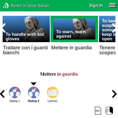
Sign In
News in Slow Italian
To kee
suspen
someon
To warn, warn
To handle with kid
keep s
against
gloves
open
Trattare con i guanti
Mettere in guardia
Tenere/l
bianchi
sospes
Mettere
in guardia
Dialog 1
Dialog 2
Lesson