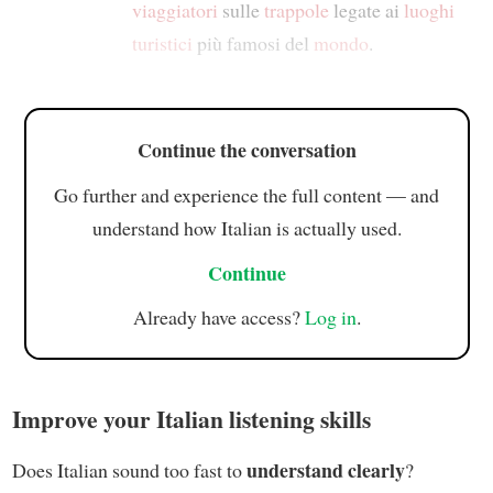
viaggiatori
sulle
trappole
legate ai
luoghi
turistici
più famosi del
mondo
.
Continue the conversation
Go further and experience the full content — and
understand how Italian is actually used.
Continue
Already have access?
Log in
.
Improve your Italian listening skills
understand clearly
Does Italian sound too fast to
?