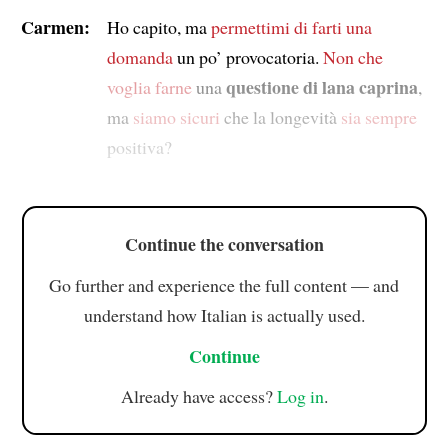
Carmen:
Ho capito, ma
permettimi di farti una
domanda
un po’ provocatoria.
Non che
questione di lana caprina
voglia farne
una
,
ma
siamo sicuri
che la longevità
sia sempre
positiva?
Continue the conversation
Go further and experience the full content — and
understand how Italian is actually used.
Continue
Already have access?
Log in
.