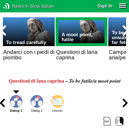
Sign In
News in Slow Italian
To be
A moot point,
r
unsubst
futile
To tread carefully
far fet
Andarci con i piedi di
Questioni di lana
Campato
piombo
caprina
aria/per
Questioni di lana caprina
–
To be futile/a moot point
Dialog 1
Dialog 2
Lesson