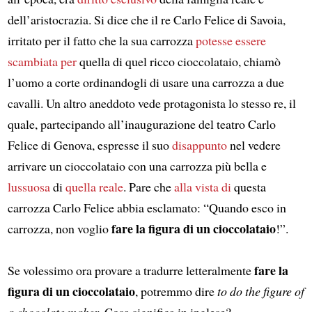
dell’aristocrazia. Si dice che il re Carlo Felice di Savoia,
irritato per il fatto che la sua carrozza
potesse essere
scambiata per
quella di quel ricco cioccolataio, chiamò
l’uomo a corte ordinandogli di usare una carrozza a due
cavalli. Un altro aneddoto vede protagonista lo stesso re, il
quale, partecipando all’inaugurazione del teatro Carlo
Felice di Genova, espresse il suo
disappunto
nel vedere
arrivare un cioccolataio con una carrozza più bella e
lussuosa
di
quella reale
. Pare che
alla vista di
questa
carrozza Carlo Felice abbia esclamato: “Quando esco in
fare la figura di un cioccolataio
carrozza, non voglio
!”.
fare la
Se volessimo ora provare a tradurre letteralmente
figura di un cioccolataio
, potremmo dire
to do the figure of
a chocolate maker
. Cosa significa in inglese?