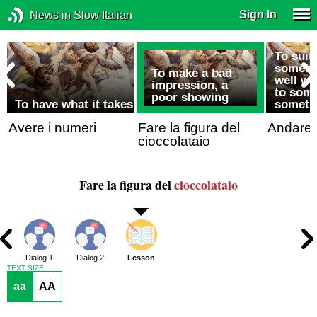
Sign In
News in Slow Italian
To suit
somebod
To make a bad
well wi
impression, a
to some
poor showing
To have what it takes
someth
Avere i numeri
Fare la figura del
Andare 
cioccolataio
Fare la figura del
cioccolataio
Dialog 1
Dialog 2
Lesson
TEXT SIZE
aa
AA