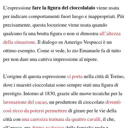
fare la figura del cioccolataio
L’espressione
viene usata
per indicare comportamenti fuori luogo e inappropriati. Più
precisamente, questa locuzione viene usata quando
qualcuno fa una brutta figura o non si dimostra
all’altezza
della situazione
. Il dialogo su Amerigo Vespucci è un
ottimo esempio. Come si vede, lo zio Emanuele fa di tutto
per non dare una cattiva impressione al nipote.
L’origine di questa espressione
ci porta
nella città di Torino,
dove i maestri cioccolatai sono sempre stati una figura di
prestigio. Intorno al 1830, grazie alle nuove tecniche per la
lavorazione del cacao
, un produttore di cioccolato
diventò
così ricco
da potersi permettere
di girare per le vie della
città con
una carrozza trainata da quattro cavalli
, il che,
all’epoca, era
diritto esclusivo
della famiglia reale e