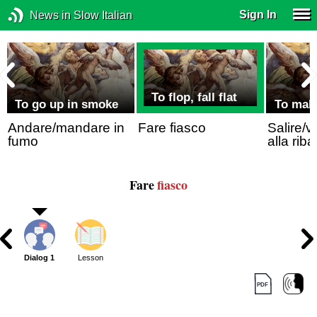
Sign In
News in Slow Italian
To flop, fall flat
To go up in smoke
To mak
Andare/mandare in
Fare fiasco
Salire/v
fumo
alla riba
Fare
fiasco
Dialog 1
Lesson