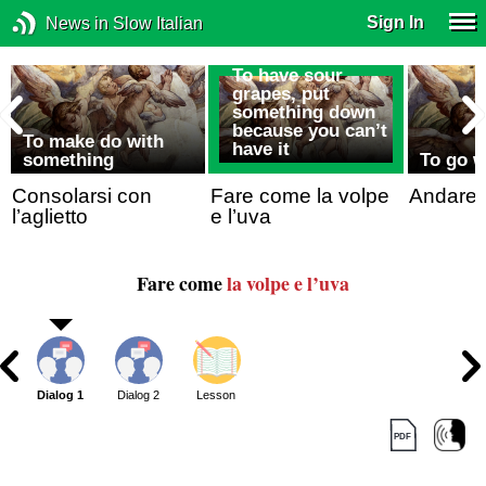
Sign In
News in Slow Italian
To have sour
grapes, put
something down
because you can’t
To make do with
have it
something
To go 
Consolarsi con
Fare come la volpe
Andare 
l’aglietto
e l’uva
Fare come
la volpe e l’uva
Dialog 1
Dialog 2
Lesson