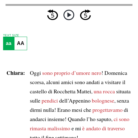
TEXT SIZE
aa
AA
Chiara:
Oggi
sono proprio d’umore nero
! Domenica
scorsa, alcuni amici sono andati a visitare il
castello di Rocchetta Mattei,
una rocca
situata
sulle
pendici
dell’Appenino
bolognese
, senza
dirmi nulla! Erano mesi che
progettavamo
di
andarci insieme! Quando l’ho saputo,
ci sono
rimasta malissimo
e mi
è andato di traverso
tutto il fine settimana!