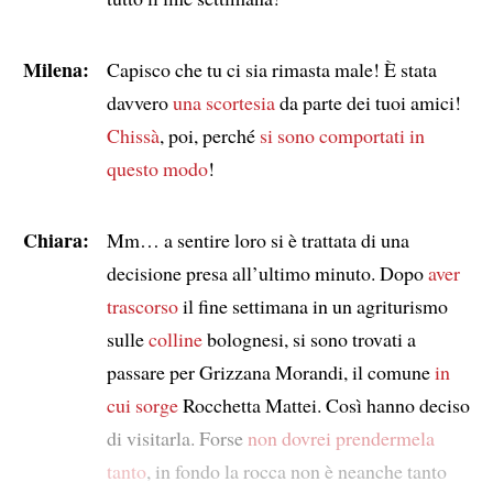
Milena:
Capisco che tu ci sia rimasta male! È stata
davvero
una scortesia
da parte dei tuoi amici!
Chissà
, poi, perché
si sono comportati in
questo modo
!
Chiara:
Mm… a sentire loro si è trattata di una
decisione presa all’ultimo minuto. Dopo
aver
trascorso
il fine settimana in un agriturismo
sulle
colline
bolognesi, si sono trovati a
passare per Grizzana Morandi, il comune
in
cui sorge
Rocchetta Mattei. Così hanno deciso
di visitarla. Forse
non dovrei prendermela
tanto
, in fondo la rocca non è neanche tanto