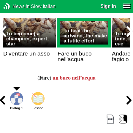
Sign In
News in Slow Italian
To beat the
To be(come) a
To come
air/wind, the make
champion, expert,
time, fa
a futile effort
k
star
cue
e
Diventare un asso
Fare un buco
Andare/
nell’acqua
fagiolo
(Fare)
un buco nell’acqua
Dialog 1
Lesson