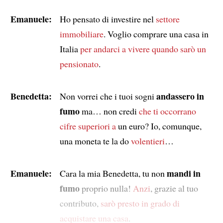
Emanuele:
Ho pensato di investire nel
settore
immobiliare
. Voglio comprare una casa in
Italia
per andarci a vivere quando sarò un
pensionato
.
Benedetta:
andassero in
Non vorrei che i tuoi sogni
fumo
ma… non credi
che ti occorrano
cifre superiori a
un euro? Io, comunque,
una moneta te la do
volentieri
…
Emanuele:
mandi in
Cara la mia Benedetta, tu non
fumo
proprio nulla!
Anzi
, grazie al tuo
contributo,
sarò presto in grado di
acquistare una casa
.