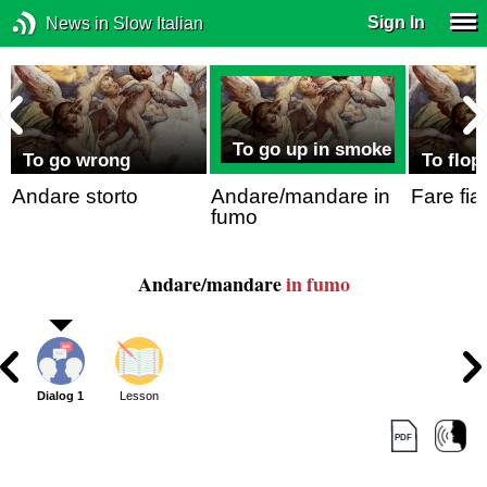
Sign In
News in Slow Italian
,
n
To go up in smoke
To go wrong
To flop,
Andare storto
Andare/mandare in
Fare fia
fumo
Andare/mandare
in fumo
Dialog 1
Lesson