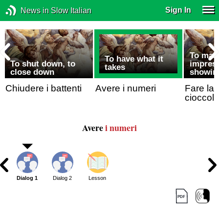
Sign In
News in Slow Italian
To mak
To have what it
To shut down, to
impress
takes
close down
showin
Chiudere i battenti
Avere i numeri
Fare la 
cioccola
Avere
i numeri
Dialog 1
Dialog 2
Lesson