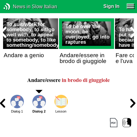
Sign In
News in Slow Italian
To suit/work for
To be over the
somebody, to sit/go
To have
moon, be
well with, to appeal
put so
overjoyed, go into
to somebody, to like
because
raptures
something/somebody
have it
Andare a genio
Andare/essere in
Fare co
brodo di giuggiole
e l’uva
Andare/essere
in brodo di giuggiole
Dialog 1
Dialog 2
Lesson