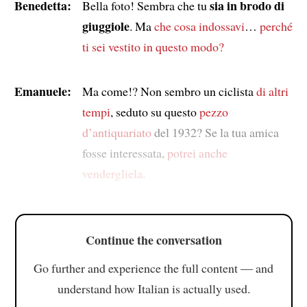
Benedetta:
sia in brodo di
Bella foto! Sembra che tu
giuggiole
. Ma
che cosa indossavi
…
perché
ti sei vestito in questo modo?
Emanuele:
Ma come!? Non sembro un ciclista
di altri
tempi
, seduto su questo
pezzo
d’antiquariato
del 1932? Se la tua amica
fosse interessata,
potrei anche
vendergliela
.
Continue the conversation
Go further and experience the full content — and
understand how Italian is actually used.