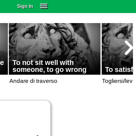
Sign In
SIGN IN
SUBSCRIBE
EDUCATIONAL LICENSES
GIFT CARDS
OTHER LANGUAGES
ze
To not sit well with
ABOUT US
someone, to go wrong
To satisf
ALEXA
Andare di traverso
Togliersi/leva
ADJUST COLORS