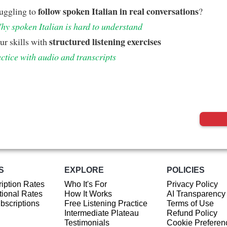
follow spoken Italian in real conversations
ruggling to
?
hy spoken Italian is hard to understand
structured listening exercises
ur skills with
ctice with audio and transcripts
S
EXPLORE
POLICIES
iption Rates
Who It's For
Privacy Policy
ional Rates
How It Works
AI Transparency
ubscriptions
Free Listening Practice
Terms of Use
Intermediate Plateau
Refund Policy
Testimonials
Cookie Preferen