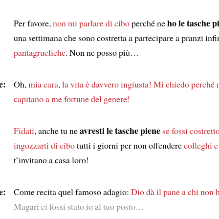
ho le tasche p
Per favore,
non mi parlare di cibo
perché ne
una settimana che sono costretta a partecipare a pranzi infin
pantagrueliche
. Non ne posso più…
e:
Oh,
mia cara
,
la vita è davvero ingiusta!
Mi chiedo perché 
capitano a me fortune del genere!
avresti le tasche piene
Fidati
, anche tu ne
se fossi costrett
ingozzarti di cibo
tutti i giorni per non offendere
colleghi e
t’invitano a casa loro!
e:
Come recita quel famoso adagio:
Dio dà il pane a chi non h
Magari ci fossi stato io al tuo posto…