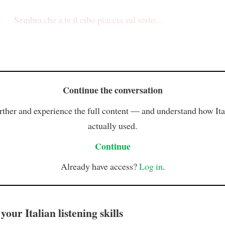
Sembra che a te il cibo piaccia sul serio…
Continue the conversation
rther and experience the full content — and understand how Ital
actually used.
Continue
Already have access?
Log in
.
our Italian listening skills