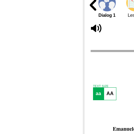
Dialog 1
Le
TEXT SIZE
aa
AA
Emanuel