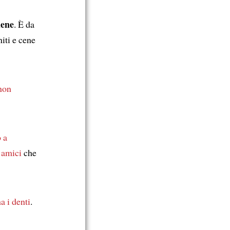
iene
. È da
iti e cene
non
o a
 amici
che
a i denti
.