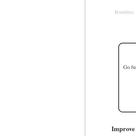
Romina:
Go fu
Improve y