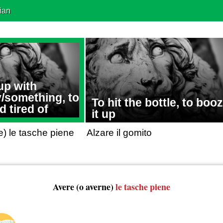
ian
up with
something, to
To hit the bottle, to boo
d tired of
it up
) le tasche piene
Alzare il gomito
Avere (o averne)
le tasche piene