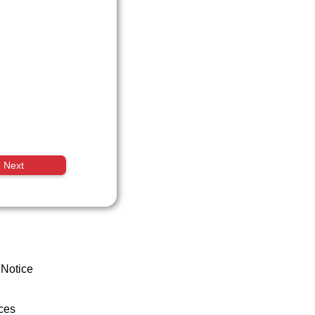
Next
 Notice
ces