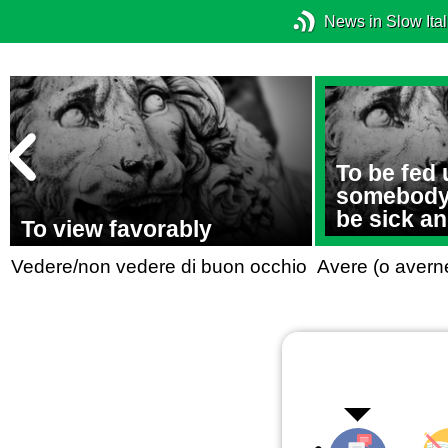
News in Slow Ital
To be fed 
somebody/
be sick an
To view favorably
Vedere/non vedere di buon occhio
Avere (o averne