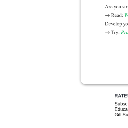
Are you st
→ Read:
W
Develop yo
→ Try:
Pra
RATE
Subscr
Educat
Gift S