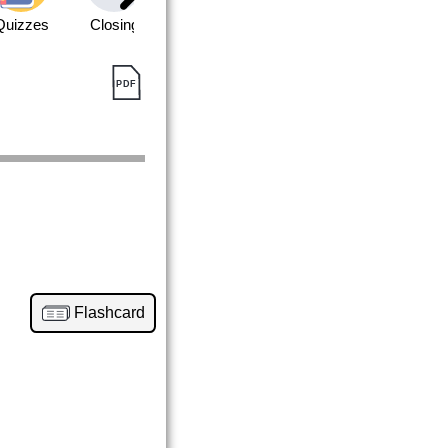
Quizzes
Closing
Flashcard