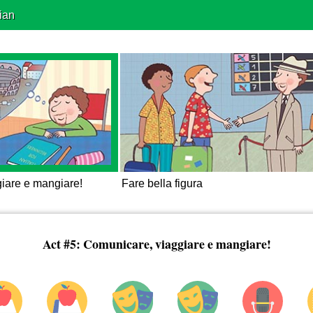
ian
iare e mangiare!
Fare bella figura
Act #5: Comunicare, viaggiare e mangiare!