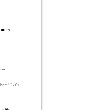
ano
in
oon.
here! Let’s
rlano.