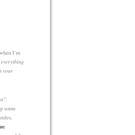
when I’m
 everything
sh your
at"
.
up some
rules,
ue