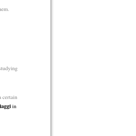
them.
 studying
a certain
iaggi
in