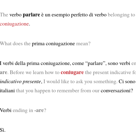
parlare
The
verbo
è un esempio perfetto di verbo
belonging to
coniugazione
.
What does the
prima coniugazione
mean?
I verbi della prima coniugazione, come “parlare”, sono verbi
e
are
coniugare
. Before we learn how to
the present indicative f
indicativo presente
,
I would like to ask you something.
Ci son
italiani
that you happen to remember from our
conversazioni?
-are
Verbi
ending in
?
Sì.