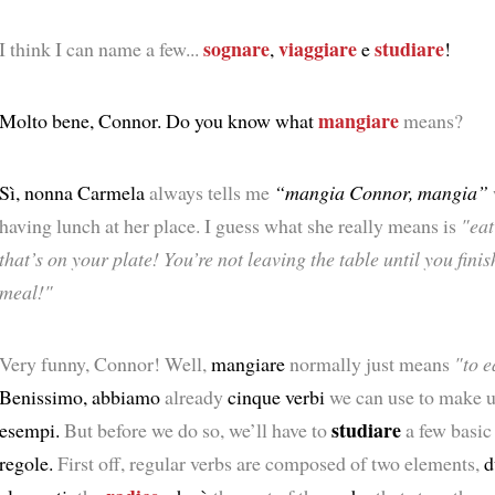
sognare
viaggiare
studiare
I think I can name a few...
,
e
!
mangiare
Molto bene, Connor. Do you know what
means?
Sì, nonna Carmela
always tells me
“mangia Connor, mangia”
having lunch at her place. I guess what she really means is
"eat
that’s on your plate! You’re not leaving the table until you fini
meal!"
Very funny, Connor! Well,
mangiare
normally just means
"to e
Benissimo, abbiamo
already
cinque verbi
we can use to make 
studiare
esempi.
But before we do so, we’ll have to
a few basic 
regole.
First off, regular verbs are composed of two elements,
d