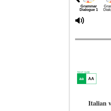
Opening
Hello Again
Grammar
Gra
Dialogue 1
Dial
TEXT SIZE
aa
AA
Italian 