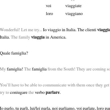
voi
viaggiate
loro
viaggiano
viaggi
Wonderful! Let me try...
Io viaggio in Italia. The clienti
viaggia
Italia.
The family
in America.
Quale famiglia?
My
famiglia!
The
famiglia
from the South! They are coming s
You’ll have to be able to communicate with them once they get 
parlare
try to
coniugare
the
verbo
.
Io parlo, tu parli, lui/lei parla, noi parliamo, voi parlate, loro pa