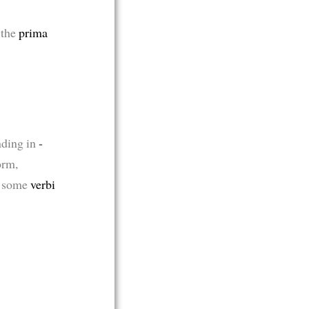
 the
prima
-
nding in
orm,
o
some
verbi