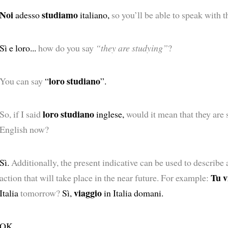
Noi
studiamo
adesso
italiano,
so you’ll be able to speak with 
Sì e loro...
how do you say
“they are studying”
?
loro studiano
You can say
“
”.
loro studiano
So, if I said
inglese,
would it mean that they are
English now?
Sì.
Additionally, the present indicative can be used to describe 
Tu v
action that will take place in the near future. For example:
viaggio
Italia
tomorrow?
Sì,
in Italia domani.
OK.