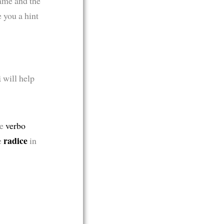
same and the
e you a hint
i
will help
he
verbo
radice
e
in