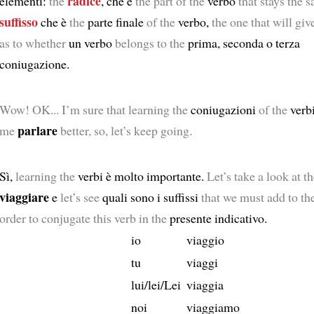
radice
elementi:
the
, che è
the part of the
verbo
that stays the 
suffisso
che è
the
parte finale
of the
verbo,
the one that will giv
as to whether
un verbo
belongs to the
prima, seconda o terza
coniugazione.
Wow! OK... I’m sure that learning the
coniugazioni
of the
verb
parlare
me
better, so, let’s keep going.
Sì,
learning the
verbi è molto importante.
Let’s take a look at t
viaggiare
e
let’s see
quali sono i suffissi
that we must add to th
order to conjugate this verb in the
presente indicativo.
io
viaggio
tu
viaggi
lui/lei/Lei
viaggia
noi
viaggiamo