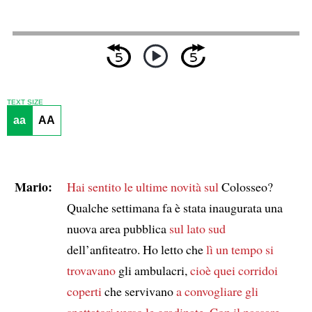
TEXT SIZE
aa
AA
Mario:
Hai sentito le ultime novità sul
Colosseo?
Qualche settimana fa è stata inaugurata una
nuova area pubblica
sul lato sud
dell’anfiteatro. Ho letto che
lì un tempo si
trovavano
gli ambulacri,
cioè
quei corridoi
coperti
che servivano
a convogliare gli
spettatori verso
le gradinate
.
Con il passare