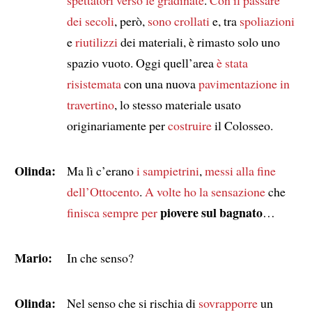
dei secoli
, però,
sono crollati
e, tra
spoliazioni
e
riutilizzi
dei materiali, è rimasto solo uno
spazio vuoto. Oggi quell’area
è stata
risistemata
con una nuova
pavimentazione in
travertino
, lo stesso materiale usato
originariamente per
costruire
il Colosseo.
Olinda:
Ma lì c’erano
i sampietrini
,
messi
alla fine
dell’Ottocento
.
A volte ho la sensazione
che
piovere sul bagnato
finisca sempre per
…
Mario:
In che senso?
Olinda:
Nel senso che si rischia di
sovrapporre
un