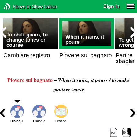
Sign In
News in Slow Italian
To shift gears, to
When it rains, it
change tones or
To get 
pours
course
wrong 
Cambiare registro
Piovere sul bagnato
Partire 
sbagliat
Piovere sul bagnato
–
When it rains, it pours / to make
matters worse
Dialog 1
Dialog 2
Lesson