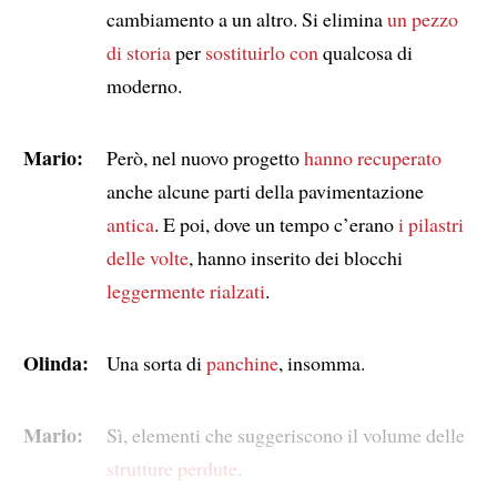
cambiamento a un altro. Si elimina
un pezzo
di storia
per
sostituirlo con
qualcosa di
moderno.
Mario:
Però, nel nuovo progetto
hanno recuperato
anche alcune parti della pavimentazione
antica
. E poi, dove un tempo c’erano
i pilastri
delle volte
, hanno inserito dei blocchi
leggermente rialzati
.
Olinda:
Una sorta di
panchine
, insomma.
Mario:
Sì, elementi che suggeriscono il volume delle
strutture perdute
.