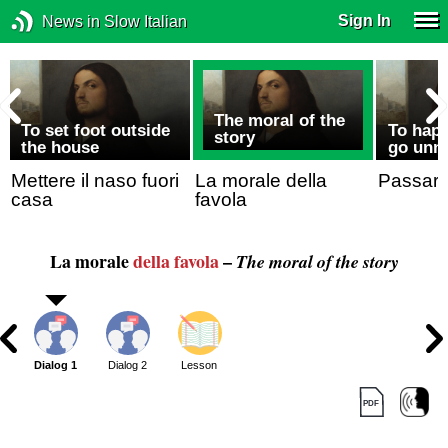
Sign In
News in Slow Italian
The moral of the
To set foot outside
To happ
story
the house
go unn
Mettere il naso fuori
La morale della
Passare
casa
favola
La morale
della favola
–
The moral of the story
Dialog 1
Dialog 2
Lesson