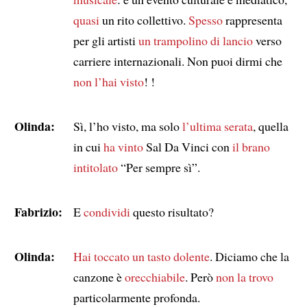
quasi
un rito collettivo.
Spesso
rappresenta
per gli artisti
un trampolino di lancio
verso
carriere internazionali. Non puoi dirmi che
non l’hai visto
! !
Olinda:
Sì, l’ho visto, ma solo
l’ultima serata
, quella
in cui
ha vinto
Sal Da Vinci con
il brano
intitolato
“Per sempre sì”.
Fabrizio:
E
condividi
questo risultato?
Olinda:
Hai toccato un tasto dolente
. Diciamo che la
canzone è
orecchiabile
. Però
non la trovo
particolarmente profonda.