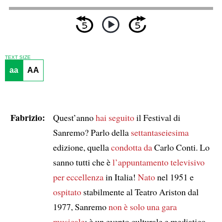
TEXT SIZE
aa
AA
Fabrizio:
Quest’anno
hai seguito
il Festival di
Sanremo? Parlo della
settantaseiesima
edizione, quella
condotta da
Carlo Conti. Lo
sanno tutti che è
l’appuntamento televisivo
per eccellenza
in Italia!
Nato
nel 1951 e
ospitato
stabilmente al Teatro Ariston dal
1977, Sanremo
non è solo una gara
musicale
: è un evento culturale e mediatico,