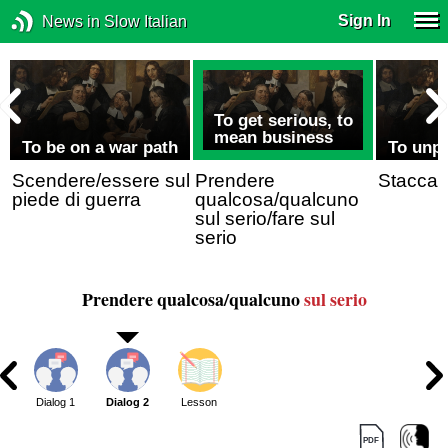
Sign In
News in Slow Italian
To get serious, to
mean business
To be on a war path
To unp
Scendere/essere sul
Prendere
Staccar
piede di guerra
qualcosa/qualcuno
sul serio/fare sul
serio
Prendere qualcosa/qualcuno
sul serio
Dialog 1
Dialog 2
Lesson