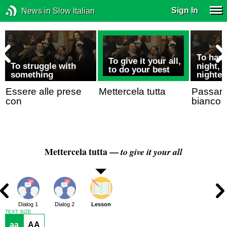
Sign In
News in Slow Italian
To have
To give it your all,
To struggle with
night, t
to do your best
something
nighter
Essere alle prese
Mettercela tutta
Passare 
con
bianco
Mettercela tutta —
to give it your all
Dialog 1
Dialog 2
Lesson
TEXT SIZE
aa
AA