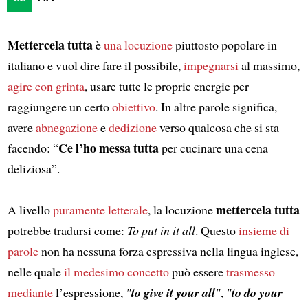
Mettercela tutta
è
una locuzione
piuttosto popolare in
italiano e vuol dire fare il possibile,
impegnarsi
al massimo,
agire con grinta
, usare tutte le proprie energie per
raggiungere un certo
obiettivo
. In altre parole significa,
avere
abnegazione
e
dedizione
verso qualcosa che si sta
Ce l’ho messa tutta
facendo: “
per cucinare una cena
deliziosa”.
mettercela tutta
A livello
puramente letterale
, la locuzione
potrebbe tradursi come:
To put in it all
. Questo
insieme di
parole
non ha nessuna forza espressiva nella lingua inglese,
nelle quale
il medesimo concetto
può essere
trasmesso
mediante
l’espressione,
"
to give it your all
"
,
"
to do your