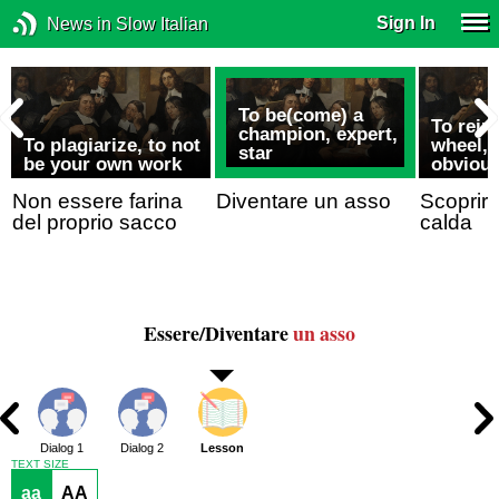
Sign In
News in Slow Italian
To be(come) a
To rein
champion, expert,
To plagiarize, to not
wheel, 
star
be your own work
obviou
Non essere farina
Diventare un asso
Scoprire
del proprio sacco
calda
Essere/Diventare
un asso
Dialog 1
Dialog 2
Lesson
TEXT SIZE
aa
AA