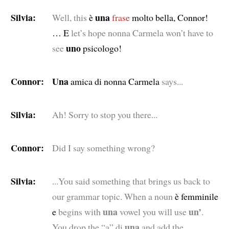
Silvia:
una
Well, this
è
frase
molto bella, Connor!
… E
let’s hope nonna Carmela won’t have to
uno
see
psicologo!
Connor:
Una
amica di nonna Carmela
says...
Silvia:
Ah! Sorry to stop you there...
Connor:
Did I say something wrong?
Silvia:
...You said something that brings us back to
our grammar topic. When a noun
è femminile
una
un’
e
begins with
vowel you will use
.
una
You drop the “a” di
and add the