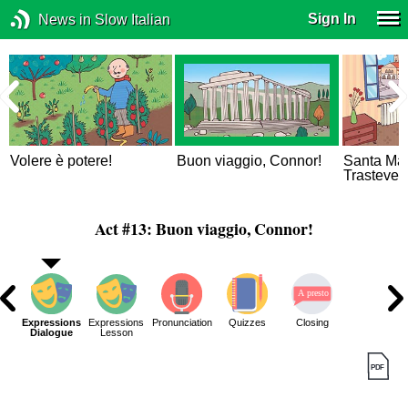
Sign In
News in Slow Italian
Volere è potere!
Buon viaggio, Connor!
Santa Mar
Trastever
Act #13: Buon viaggio, Connor!
ar
Expressions
Expressions
Pronunciation
Quizzes
Closing
n
Dialogue
Lesson