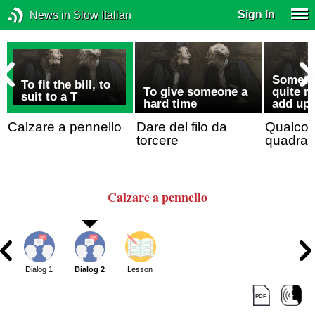
Sign In
News in Slow Italian
Somethi
To fit the bill, to
To give someone a
quite r
suit to a T
hard time
add up
Calzare a pennello
Dare del filo da
Qualcos
torcere
quadra
Calzare a pennello
Dialog 1
Dialog 2
Lesson