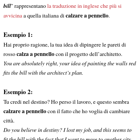
bill
" rappresentano
la traduzione in inglese che più si
calzare a pennello
avvicina
a quella italiana di
.
Esempio 1:
Hai proprio ragione, la tua idea di dipingere le pareti di
calza a pennello
rosso
con il progetto dell’architetto.
You are absolutely right, your idea of painting the walls red
fits the bill with the architect’s plan.
Esempio 2:
Tu credi nel destino? Ho perso il lavoro, e questo sembra
calzare a pennello
con il fatto che ho voglia di cambiare
città.
Do you believe in destiny? I lost my job, and this seems to
fit the bill with the fact that I want to move to another city.