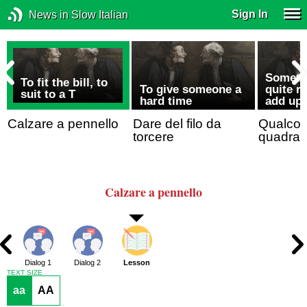
Sign In
News in Slow Italian
Somethi
To fit the bill, to
To give someone a
quite r
suit to a T
hard time
add up
Calzare a pennello
Dare del filo da
Qualcos
torcere
quadra
Calzare a pennello
Dialog 1
Dialog 2
Lesson
TEXT SIZE
aa
AA