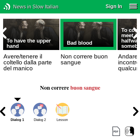
Sign In
News in Slow Italian
To comp
meet s
To have the upper
halfway
Bad blood
hand
someb
Avere/tenere il
Non correre buon
Andare/
coltello dalla parte
sangue
incontro
del manico
qualcun
Non correre
buon sangue
Dialog 1
Dialog 2
Lesson