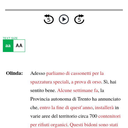
TEXT SIZE
aa
AA
Olinda:
Adesso
parliamo di cassonetti per la
spazzatura speciali
,
a prova di orso
. Sì, hai
sentito bene.
Alcune settimane fa
, la
Provincia autonoma di Trento ha annunciato
che,
entro la fine di quest’anno
,
installerà
in
varie aree del territorio circa 700
contenitori
per rifiuti organici
.
Questi bidoni
sono stati