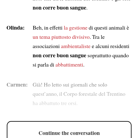
non corre buon sangue
.
Olinda:
Beh, in effetti
la gestione
di questi animali è
un tema piuttosto divisivo
. Tra le
associazioni
ambientaliste
e alcuni residenti
non corre buon sangue
soprattutto quando
si parla di
abbattimenti
.
Carmen:
Già! Ho letto sui giornali che solo
quest’anno, il Corpo forestale del Trentino
ha abbattuto tre orsi.
Continue the conversation