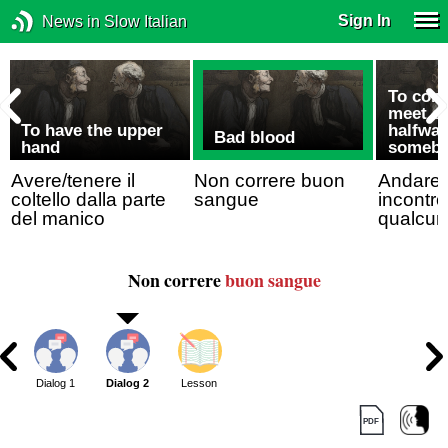
Sign In
News in Slow Italian
To comp
meet s
To have the upper
halfway
Bad blood
hand
someb
Avere/tenere il
Non correre buon
Andare/
coltello dalla parte
sangue
incontro
del manico
qualcun
Non correre
buon sangue
Dialog 1
Dialog 2
Lesson