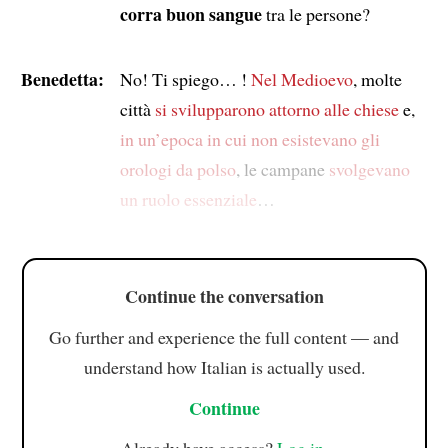
corra buon sangue
tra le persone?
Benedetta:
No! Ti spiego… !
Nel Medioevo
, molte
città
si svilupparono attorno alle chiese
e,
in un’epoca in cui non esistevano gli
orologi da polso
, le campane
svolgevano
un ruolo essenziale
…
Continue the conversation
Go further and experience the full content — and
understand how Italian is actually used.
Continue