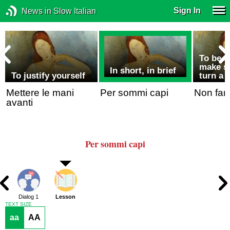
Sign In
News in Slow Italian
To be f
make se
In short, in brief
To justify yourself
turn a 
Mettere le mani
Per sommi capi
Non far
avanti
Per sommi capi
Dialog 1
Lesson
TEXT SIZE
aa
AA