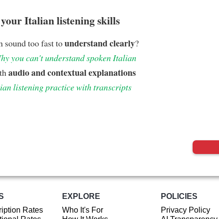
our Italian listening skills
understand clearly
n sound too fast to
?
hy you can't understand spoken Italian
audio and contextual explanations
ith
lian listening practice with transcripts
S
EXPLORE
POLICIES
iption Rates
Who It's For
Privacy Policy