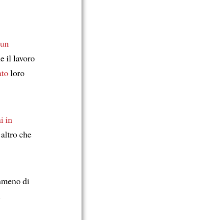
un
 il lavoro
ato
loro
i in
 altro che
mmeno di
.