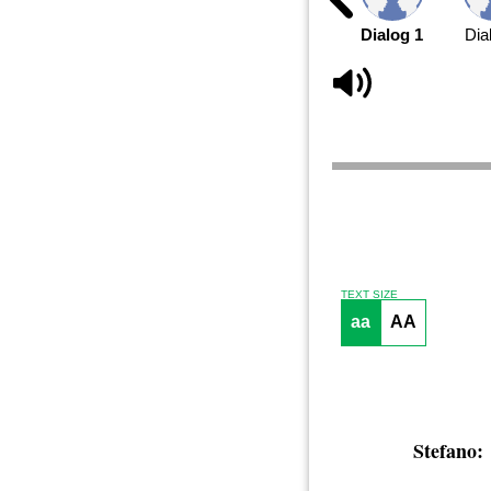
Dialog 1
Dia
TEXT SIZE
aa
AA
Stefano: