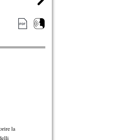
orire la
elli