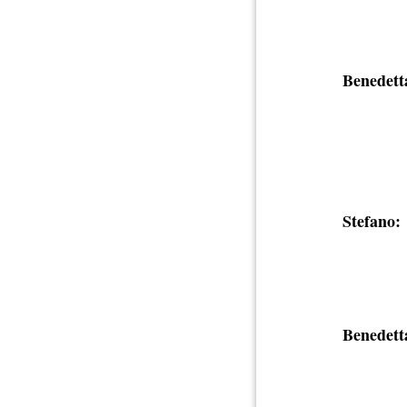
Benedett
Stefano:
Benedett