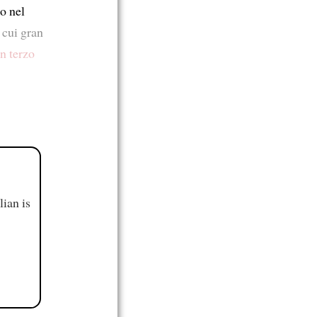
o nel
 cui gran
n terzo
ian is