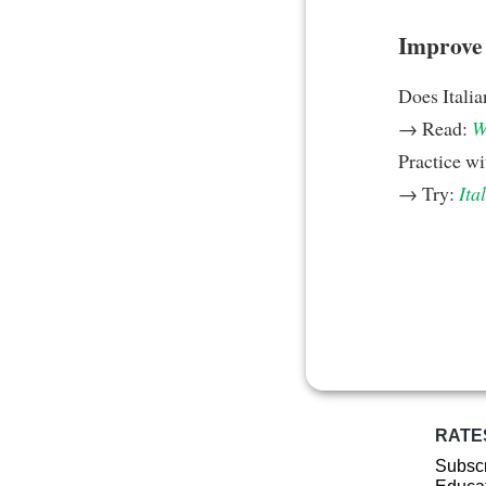
Improve y
Does Italia
→ Read:
W
Practice w
→ Try:
Ita
RATE
Subscr