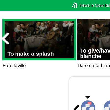
News in Slow Ital
To give/hav
To make a splash
blanche
Fare faville
Dare carta bia