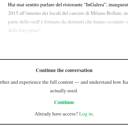
Hai mai sentito parlare del ristorante “InGalera”, inaugurat
2015 all’interno dei locali del carcere di Milano Bollate, in
parte dello staff è formato da detenuti che hanno scontato
u
della loro pena?
Continue the conversation
rther and experience the full content — and understand how Ital
actually used.
Continue
Already have access?
Log in
.