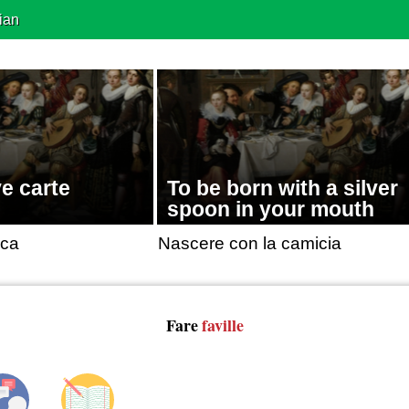
ian
e carte
To be born with a silver
spoon in your mouth
nca
Nascere con la camicia
Fare
faville