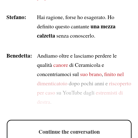
Stefano:
Hai ragione, forse ho esagerato. Ho
una mezza
definito questo cantante
calzetta
senza conoscerlo.
Benedetta:
Andiamo oltre e lasciamo perdere le
qualità
canore
di Ceramicola e
concentriamoci sul
suo brano
,
finito nel
dimenticatoio
dopo pochi anni e
riscoperto
per caso
su YouTube dagli
estremisti di
destra
.
Continue the conversation