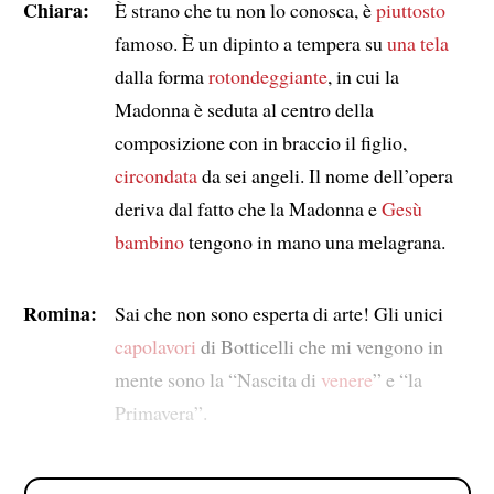
Chiara:
È strano che tu non lo conosca, è
piuttosto
famoso. È un dipinto a tempera su
una tela
dalla forma
rotondeggiante
, in cui la
Madonna è seduta al centro della
composizione con in braccio il figlio,
circondata
da sei angeli. Il nome dell’opera
deriva dal fatto che la Madonna e
Gesù
bambino
tengono in mano una melagrana.
Romina:
Sai che non sono esperta di arte! Gli unici
capolavori
di Botticelli che mi vengono in
mente sono la “Nascita di
venere
” e “la
Primavera”.