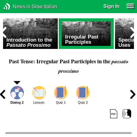
Sign In
News in Slow Italian
Irregular Past
Introduction to the
Special
Participles
Passato Prossimo
Uses
Past Tense: Irregular Past Participles in the
passato
prossimo
1
Dialog 2
Lesson
Quiz 1
Quiz 2