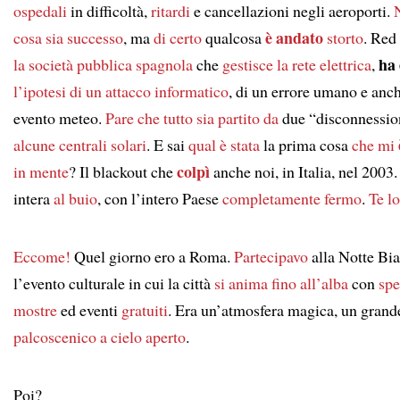
ospedali
in difficoltà,
ritardi
e cancellazioni negli aeroporti.
è andato
cosa sia successo
, ma
di certo
qualcosa
storto
. Red 
ha 
la società pubblica spagnola
che
gestisce
la rete elettrica
,
l’ipotesi di
un attacco informatico
, di un errore umano e anch
evento meteo.
Pare che
tutto sia partito da
due “disconnession
alcune centrali solari
. E sai
qual è stata
la prima cosa
che mi
colpì
in mente
? Il blackout che
anche noi, in Italia, nel 2003
intera
al buio
, con l’intero Paese
completamente fermo
.
Te lo
Eccome!
Quel giorno ero a Roma.
Partecipavo
alla Notte Bia
l’evento culturale in cui la città
si anima
fino all’alba
con
spe
mostre
ed eventi
gratuiti
. Era un’atmosfera magica, un grand
palcoscenico
a cielo aperto
.
Poi?