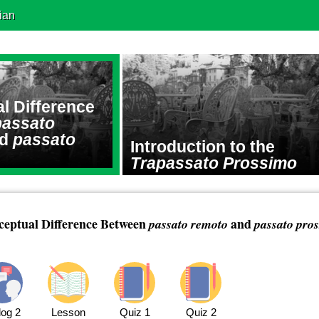
ian
l Difference
passato
nd
passato
Introduction to the
Trapassato Prossimo
eptual Difference Between
and
passato remoto
passato pro
log 2
Lesson
Quiz 1
Quiz 2