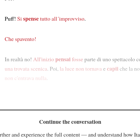
spense
Puff!
Si
tutto all´improvviso
.
Che spavento!
pensai
In realtà no!
All'inizio
fosse
parte di uno spettacolo co
capii
una trovata scenica
. Poi,
la luce non tornava
e
che la no
non c'entrava nulla
.
Continue the conversation
rther and experience the full content — and understand how Ital