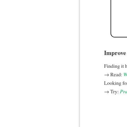
Improve y
Finding it 
→ Read:
W
Looking fo
→ Try:
Pra