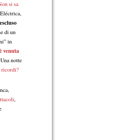
Non si sa
Eléctrica,
escluso
e di un
i” in
è venuta
. Una notte
 ricordi?
nca,
ttacoli
,
e