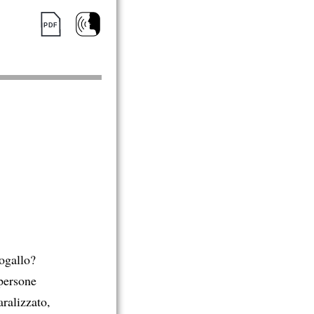
ogallo?
 persone
aralizzato,