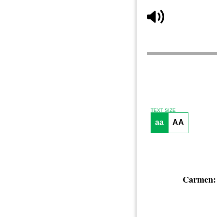
TEXT SIZE
aa
AA
Carmen: