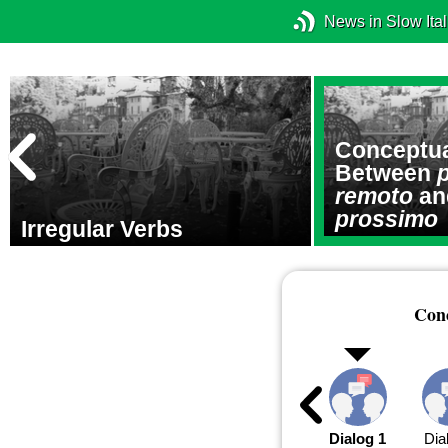
News in Slow Ital
Conceptua
Between
remoto
a
prossimo
Irregular Verbs
Conc
Dialog 1
Dia