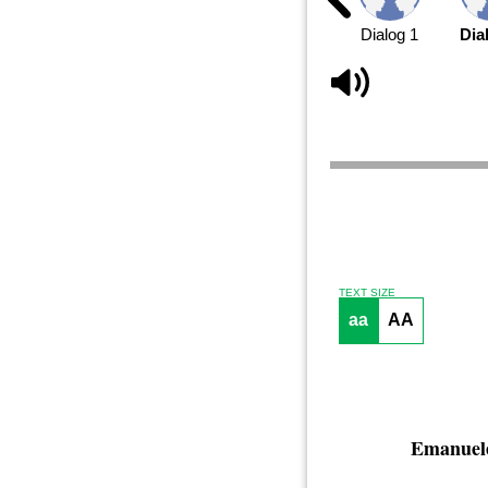
Dialog 1
Dia
TEXT SIZE
aa
AA
Emanuel