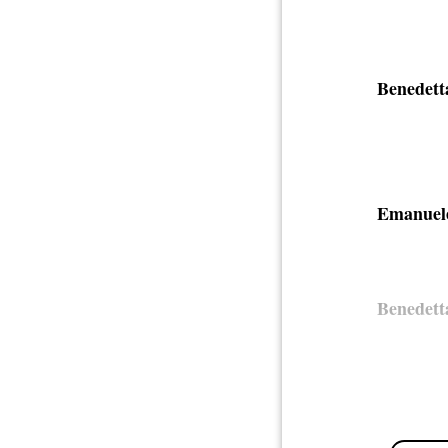
Benedett
Emanuel
Benedett