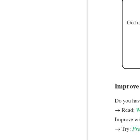
Go fu
Improve y
Do you hav
→ Read:
W
Improve w
→ Try:
Pra