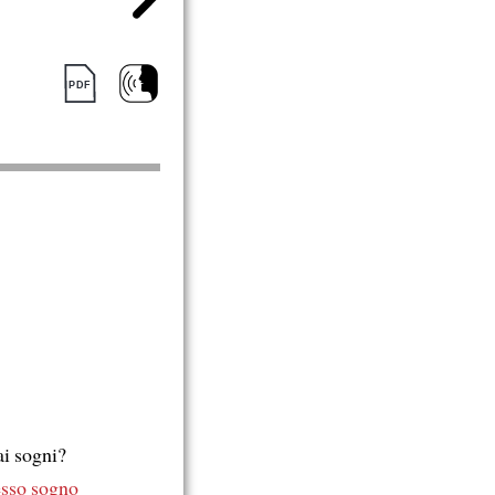
ai sogni?
tesso sogno