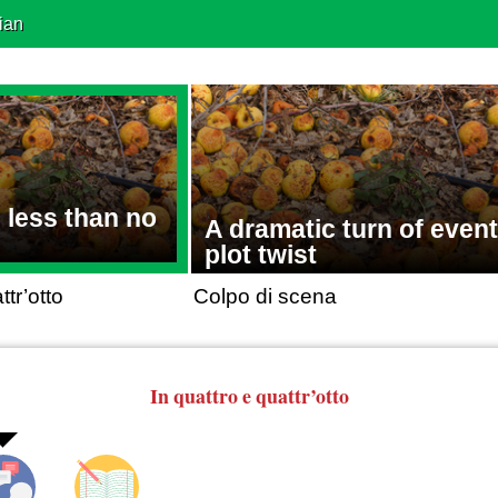
ian
n less than no
A dramatic turn of event
plot twist
ttr’otto
Colpo di scena
In quattro e quattr’otto