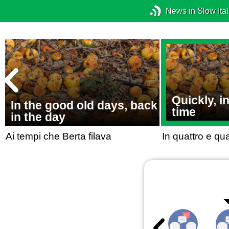
News in Slow Ital
Quickly, i
In the good old days, back
time
in the day
Ai tempi che Berta filava
In quattro e qua