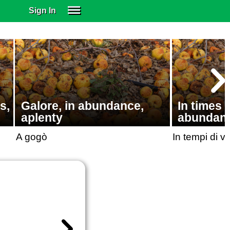
Sign In
SIGN IN
SUBSCRIBE
EDUCATIONAL LICENSES
GIFT CARDS
OTHER LANGUAGES
s,
Galore, in abundance,
In times 
ABOUT US
aplenty
abundanc
ALEXA
A gogò
In tempi di 
ADJUST COLORS