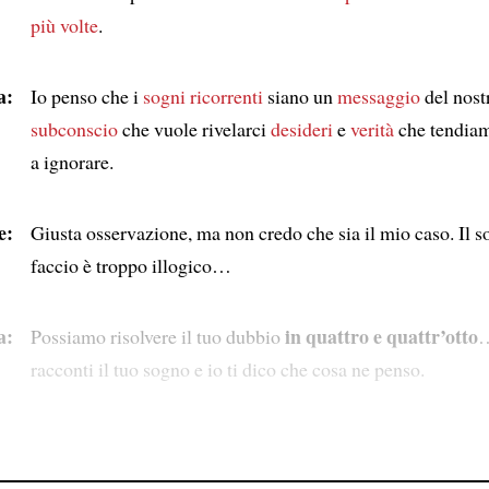
più volte
.
a:
Io penso che i
sogni ricorrenti
siano un
messaggio
del nost
subconscio
che vuole rivelarci
desideri
e
verità
che tendia
a ignorare.
e:
Giusta osservazione, ma non credo che sia il mio caso. Il 
faccio è troppo illogico…
a:
in quattro e quattr’otto
Possiamo risolvere il tuo dubbio
…
racconti il tuo sogno e io ti dico che cosa ne penso.