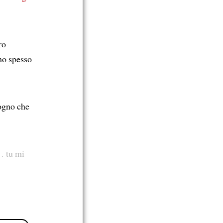
ro
mo spesso
sogno che
 tu mi