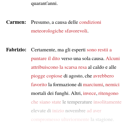
quarant'anni.
Carmen:
Presumo, a causa delle
condizioni
meteorologiche sfavorevoli
.
Fabrizio:
Certamente, ma gli esperti
sono restii a
puntare il dito
verso una sola causa.
Alcuni
attribuiscono la scarsa resa
al caldo e alle
piogge copiose
di agosto, che
avrebbero
favorito
la formazione di
marciumi
,
nemici
mortali dei funghi. Altri,
invece
,
ritengono
che siano state
le temperature
insolitamente
elevate di
inizio
novembre
ad aver
compromesso ulteriormente
la stagione.