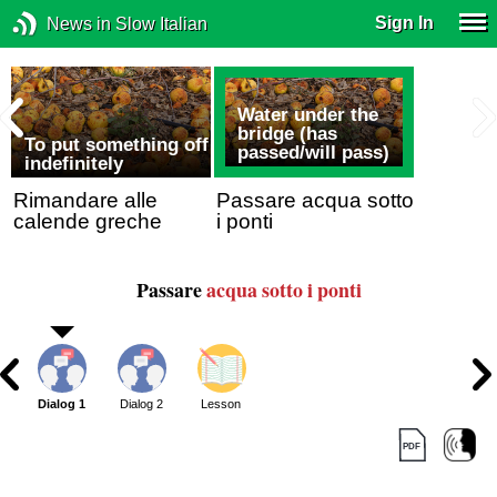
Sign In
News in Slow Italian
Water under the
bridge (has
To put something off
passed/will pass)
indefinitely
Rimandare alle
Passare acqua sotto
calende greche
i ponti
Passare
acqua sotto i ponti
Dialog 1
Dialog 2
Lesson