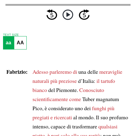
TEXT SIZE
aa
AA
Fabrizio:
Adesso parleremo di
una delle
meraviglie
naturali più preziose
d’Italia:
il tartufo
bianco
del Piemonte.
Conosciuto
scientificamente come
Tuber magnatum
Pico, è considerato uno dei
funghi
più
pregiati e ricercati
al mondo. Il suo profumo
intenso, capace di trasformare
qualsiasi
piatto
,
è pari solo alla sua rarità
: non può