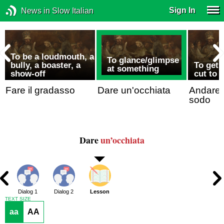
Sign In
News in Slow Italian
To be a loudmouth, a
To glance/glimpse
bully, a boaster, a
To get 
at something
h
show-off
cut to 
Fare il gradasso
Dare un'occhiata
Andare/
sodo
Dare
un’occhiata
Dialog 1
Dialog 2
Lesson
TEXT SIZE
aa
AA