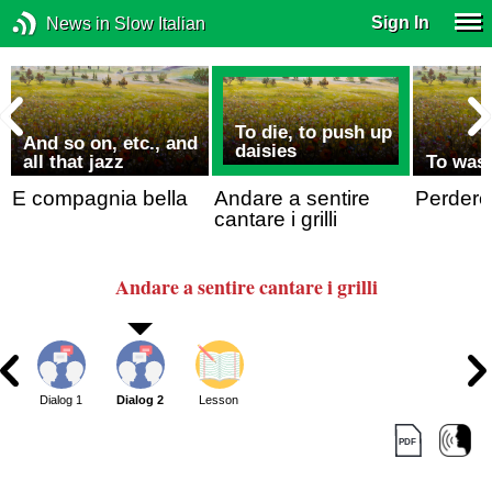
Sign In
News in Slow Italian
To die, to push up
And so on, etc., and
daisies
all that jazz
To wast
E compagnia bella
Andare a sentire
Perdere
cantare i grilli
Andare a sentire cantare i grilli
Dialog 1
Dialog 2
Lesson