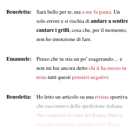
Benedetta:
Sarà bello per te, ma
a me fa paura
. Un
andare a sentire
solo errore e si rischia di
cantare i grilli
, cosa che, per il momento,
non ho intenzione di fare.
Emanuele:
Penso che tu stia un po’ esagerando… e
non mi hai ancora detto
chi ti ha messo in
testa
tutti questi
pensieri negativi
.
Benedetta:
Ho letto un articolo su una
rivista
sportiva
che raccontava della spedizione italiana
che conquistò la vetta del Kappa Due
,
la
seconda montagna più alta della Terra
.