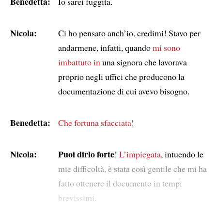
Benedetta:
Io sarei fuggita.
Nicola:
Ci ho pensato anch’io, credimi! Stavo per
andarmene, infatti, quando
mi sono
imbattuto in
una signora che lavorava
proprio negli uffici che producono la
documentazione di cui avevo bisogno.
Benedetta:
Che fortuna sfacciata
!
Nicola:
Puoi dirlo forte
!
L’impiegata
, intuendo le
mie difficoltà, è stata così gentile che mi ha
fatto ottenere il documento in tempi
brevissimi.