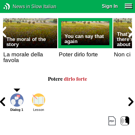
Sign In
News in Slow Italian
That’s 
You can say that
The moral of the
there’s
again
story
about i
La morale della
Poter dirlo forte
Non ci 
favola
Potere
dirlo forte
Dialog 1
Lesson