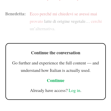
Benedetta:
Ecco perché
mi chiedevi se avessi mai
provato
latte di origine vegetale…
cerchi
un’alternativa.
Continue the conversation
Go further and experience the full content — and
understand how Italian is actually used.
Continue
Already have access?
Log in
.