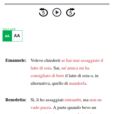
TEXT SIZE
aa
AA
Emanuele:
Volevo chiederti
se hai mai assaggiato il
latte di soia
. Sai,
un’amica mi ha
consigliato di bere
il latte di soia o, in
alternativa, quello di
mandorla
.
Benedetta:
Sì, li ho assaggiati
entrambi
, ma
non ne
vado pazza
. A parte quando bevo un