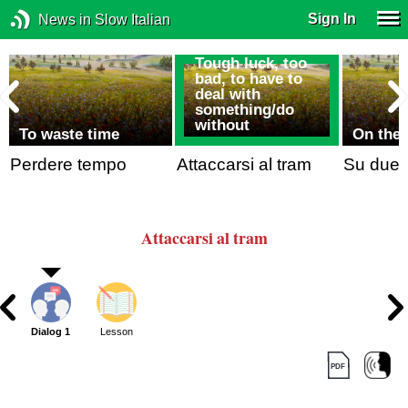
Sign In
News in Slow Italian
Tough luck, too
bad, to have to
deal with
something/do
without
To waste time
On the 
Perdere tempo
Attaccarsi al tram
Su due 
Attaccarsi al tram
Dialog 1
Lesson