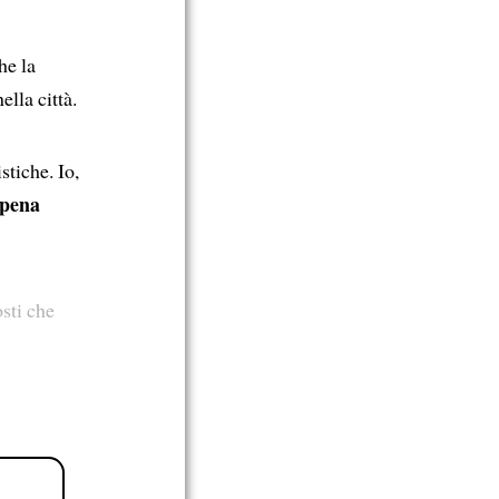
e la
ella città.
stiche. Io,
 pena
sti che