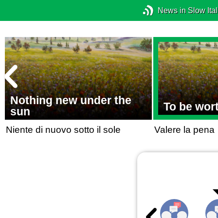
News in Slow Ital
Nothing new under the
To be wort
sun
Niente di nuovo sotto il sole
Valere la pena