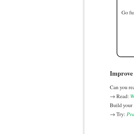
Go fu
Improve y
Can you rea
→ Read:
W
Build your 
→ Try:
Pra