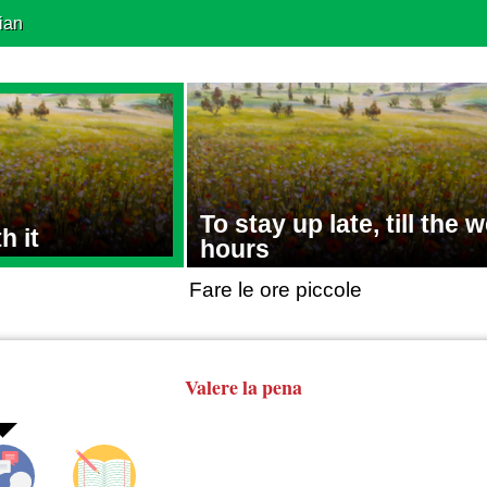
ian
To stay up late, till the 
h it
hours
Fare le ore piccole
Valere la pena