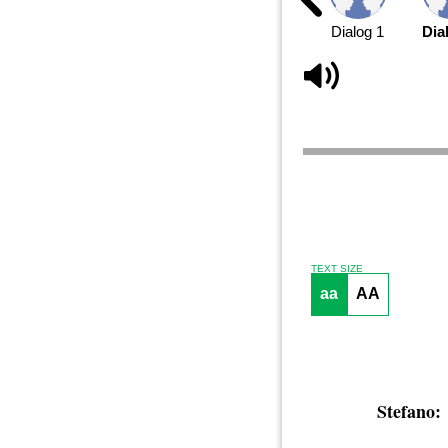
Dialog 1
Dia
TEXT SIZE
aa
AA
Stefano: