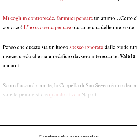
Mi cogli in contropiede
,
fammici pensare
un attimo…Certo ch
conosco!
L’ho scoperta per caso
durante una delle mie visite n
Penso che questo sia un luogo
spesso ignorato
dalle guide turi
Vale la
invece, credo che sia un edificio davvero interessante.
andarci.
Sono d’accordo con te, la Cappella di San Severo è uno dei po
vale la pena
visitare
quando si va a
Napoli.