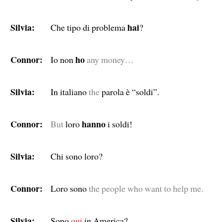
Silvia:
hai
Che tipo di problema
?
Connor:
ho
Io non
any money…
Silvia:
In italiano
the
parola è “soldi”.
Connor:
hanno
But
loro
i soldi!
Silvia:
Chi sono loro?
Connor:
Loro sono
the people who want to help me.
Silvia:
Sono
qui
in America?