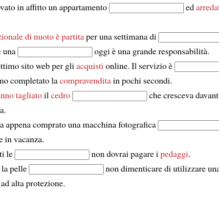
vato in affitto un appartamento
ed
arreda
ionale di nuoto
è partita
per una settimana di
e una
oggi è una grande responsabilità.
ttimo sito web per gli
acquisti
online. Il servizio è
mo completato la
compravendita
in pochi secondi.
nno tagliato
il
cedro
che cresceva davanti
a.
ha appena comprato una macchina fotografica
e in vacanza.
ti le
non dovrai pagare i
pedaggi
.
 la pelle
non dimenticare di utilizzare un
ad alta protezione.