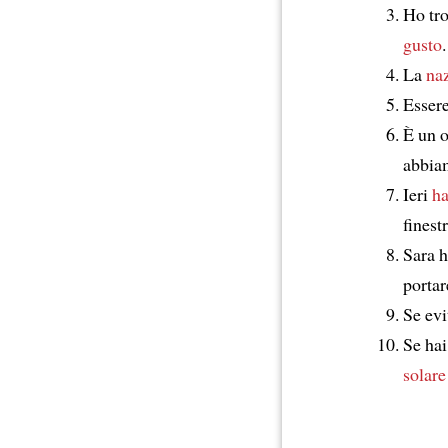
Ho tro
gusto
.
La
naz
Esser
È un o
abbia
Ieri
ha
finestr
Sara 
portar
Se evi
Se hai
solare