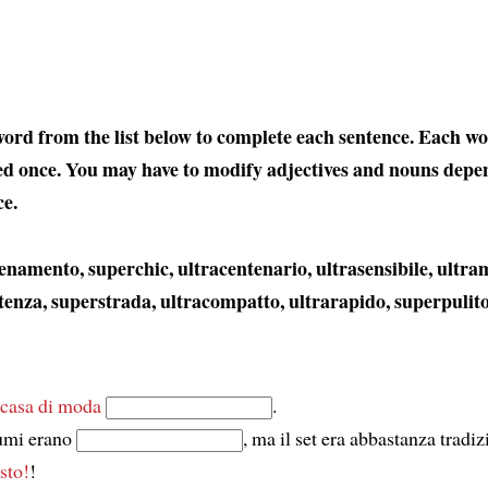
ord from the list below to complete each sentence. Each wo
ed once. You may have to modify adjectives and nouns depe
ce.
enamento, superchic, ultracentenario, ultrasensibile, ultr
enza, superstrada, ultracompatto, ultrarapido, superpulit
casa di moda
.
tumi erano
, ma il set era abbastanza tradi
sto!
!