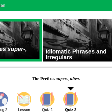
ian
xes
super-,
Idiomatic Phrases and
Irregulars
The Prefixes
super-, ultra-
log 2
Lesson
Quiz 1
Quiz 2