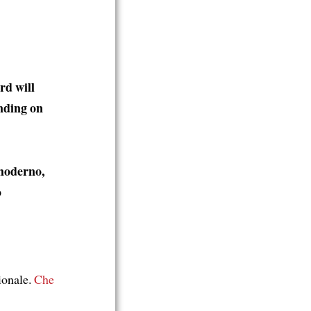
rd will
nding on
amoderno,
o
zionale.
Che