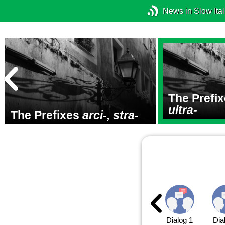
News in Slow Ital
The Prefi
ultra-
The Prefixes
arci-, stra-
Dialog 1
Dia