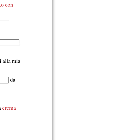
to con
.
,
 alla mia
da
a
crema