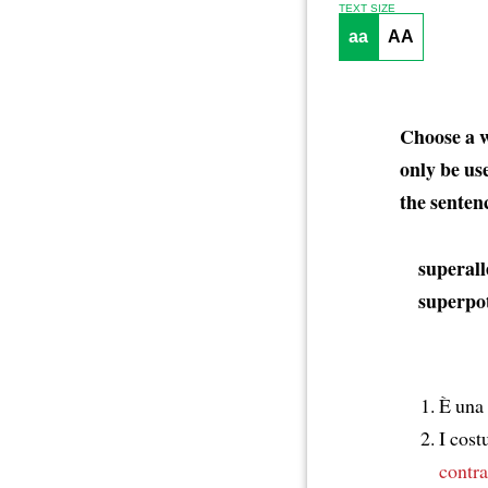
TEXT SIZE
aa
AA
Choose a w
only be us
the senten
superall
superpot
È una
I cos
contra