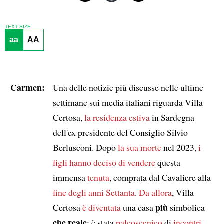
TEXT SIZE
aa
AA
Carmen:
Una delle notizie più discusse nelle ultime
settimane sui media italiani riguarda Villa
Certosa,
la residenza estiva
in Sardegna
dell'ex presidente del Consiglio Silvio
Berlusconi. Dopo
la sua morte
nel 2023,
i
figli hanno deciso di vendere
questa
immensa
tenuta
, comprata dal Cavaliere alla
fine degli anni Settanta
.
Da allora
, Villa
più
Certosa
è diventata
una casa
simbolica
che reale
: è stata
palcoscenico
di
incontri