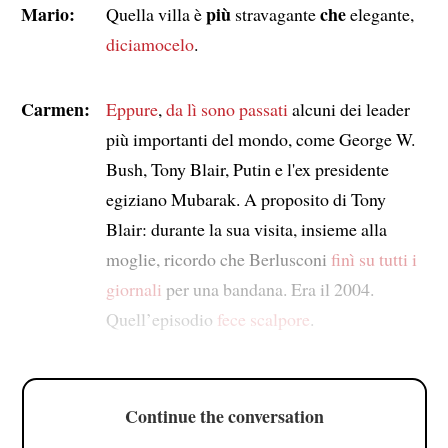
Mario:
più
che
Quella villa è
stravagante
elegante,
diciamocelo
.
Carmen:
Eppure
,
da lì sono passati
alcuni dei leader
più importanti del mondo, come George W.
Bush, Tony Blair, Putin e l'ex presidente
egiziano Mubarak. A proposito di Tony
Blair: durante la sua visita, insieme alla
moglie, ricordo che Berlusconi
finì su tutti i
giornali
per una bandana. Era il 2004.
Quell’episodio
fece scalpore
.
Continue the conversation