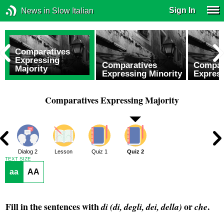
Sign In
News in Slow Italian
Comparatives
Expressing
Comparatives
Compar
Majority
Expressing Minority
Express
Comparatives Expressing Majority
1
Dialog 2
Lesson
Quiz 1
Quiz 2
TEXT SIZE
aa
AA
Fill in the sentences with
or
.
di (di, degli, dei, della)
che