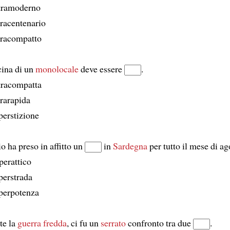
ltramoderno
tracentenario
tracompatto
cina di un
monolocale
deve essere
.
tracompatta
trarapida
perstizione
o ha preso in affitto un
in
Sardegna
per tutto il mese di ag
perattico
perstrada
perpotenza
te la
guerra fredda
, ci fu un
serrato
confronto tra due
.