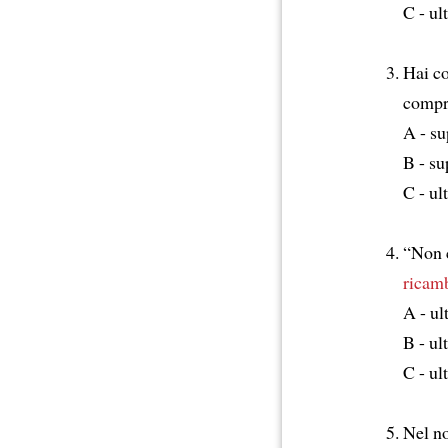
C - ul
Hai c
compr
A - s
B - su
C - ul
“Non c
ricam
A - ul
B - u
C - ul
Nel n