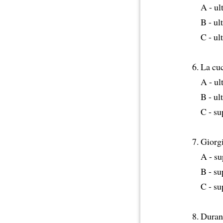
A - u
B - ul
C - ul
La cu
A - ul
B - ul
C - su
Giorgi
A - su
B - su
C - su
Duran