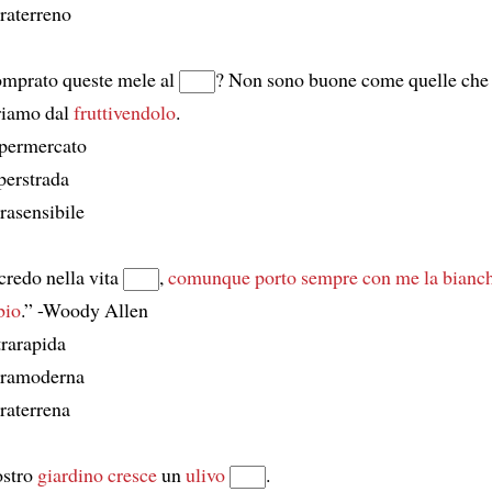
traterreno
omprato queste mele al
? Non sono buone come quelle che
iamo dal
fruttivendolo
.
upermercato
perstrada
trasensibile
redo nella vita
,
comunque porto sempre con me la bianch
bio
.” -Woody Allen
trarapida
ltramoderna
traterrena
ostro
giardino
cresce
un
ulivo
.