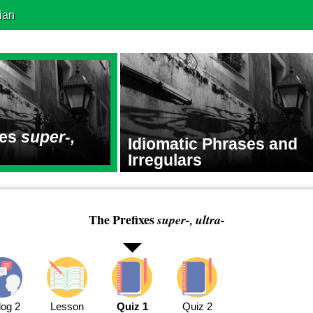
ian
xes
super-,
Idiomatic Phrases and
Irregulars
The Prefixes
super-, ultra-
log 2
Lesson
Quiz 1
Quiz 2