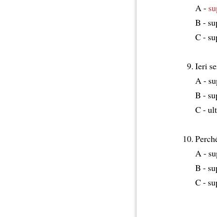
A -
su
B - su
C - su
Ieri s
A - su
B - su
C - ul
Perché
A - su
B - su
C - s