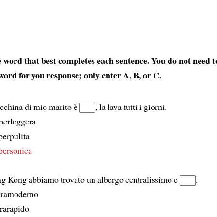
 word that best completes each sentence. You do not need t
 word for you response; only enter
A
,
B
, or
C
.
cchina di mio marito è
, la lava tutti i giorni.
perleggera
perpulita
personica
g Kong abbiamo trovato un albergo centralissimo e
.
ltramoderno
trarapido