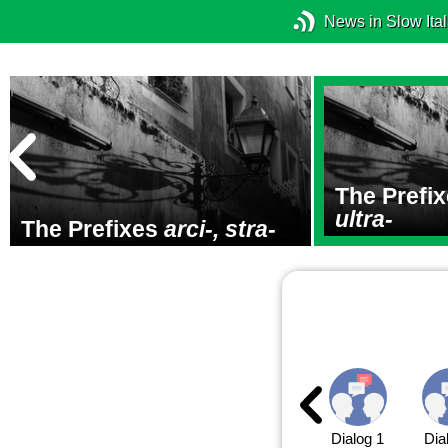
News in Slow Ital
The Prefi
ultra-
The Prefixes
arci-, stra-
Dialog 1
Dia