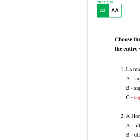
TEXT SIZE
aa
AA
Choose the
the entire
La ma
A - su
B - su
C -
su
A Hon
A - u
B - ul