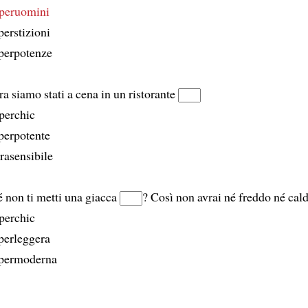
peruomini
perstizioni
perpotenze
era siamo stati a cena in un ristorante
perchic
perpotente
trasensibile
 non ti metti una giacca
? Così non avrai né freddo né cald
perchic
perleggera
upermoderna