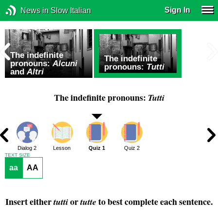
Sign In
News in Slow Italian
The indefinite
The indefinite
,
pronouns:
Alcuni
pronouns:
Tutti
and
Altri
The indefinite pronouns:
Tutti
1
Dialog 2
Lesson
Quiz 1
Quiz 2
TEXT SIZE
aa
AA
Insert either
or
to best complete each sentence.
tutti
tutte