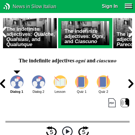
Sign In
News in Slow Italian
The indefinite
The indefinite
adjectives:
Qualche
,
The ind
adjectives:
Ogni
,
Qualsiasi
, and
adjecti
and
Ciascuno
Qualunque
Parecch
The indefinite adjectives
and
ogni
ciascuno
Dialog 1
Dialog 2
Lesson
Quiz 1
Quiz 2