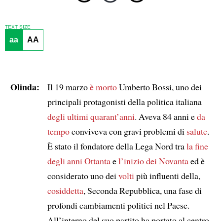
TEXT SIZE
aa
AA
Olinda:
Il 19 marzo
è morto
Umberto Bossi, uno dei
principali protagonisti della politica italiana
degli ultimi quarant’anni
. Aveva 84 anni e
da
tempo
conviveva con gravi problemi di
salute
.
È stato il fondatore della Lega Nord tra
la fine
degli anni Ottanta
e
l’inizio dei Novanta
ed è
considerato uno dei
volti
più influenti della,
cosiddetta
, Seconda Repubblica, una fase di
profondi cambiamenti politici nel Paese.
All’interno del suo partito ha portato al centro