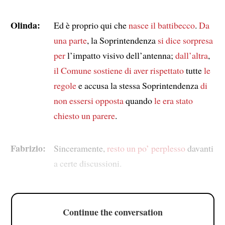
Olinda:
Ed è proprio qui che
nasce il battibecco
.
Da
una parte
, la Soprintendenza
si dice sorpresa
per
l’impatto visivo dell’antenna;
dall’altra
,
il Comune sostiene di
aver rispettato
tutte
le
regole
e accusa la stessa Soprintendenza
di
non essersi opposta
quando
le era stato
chiesto un parere
.
Fabrizio:
Sinceramente,
resto un po’ perplesso
davanti
a certe discussioni.
Continue the conversation