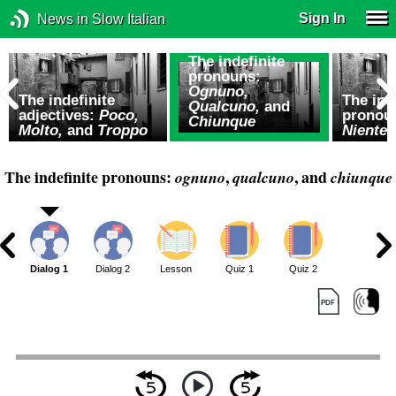
Sign In
News in Slow Italian
The indefinite
pronouns:
Ognuno,
The indefinite
The ind
Qualcuno,
and
adjectives:
Poco,
pronou
Chiunque
Molto,
and
Troppo
Niente,
The indefinite pronouns:
,
, and
ognuno
qualcuno
chiunque
Dialog 1
Dialog 2
Lesson
Quiz 1
Quiz 2