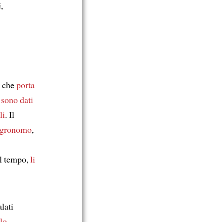
,
a che
porta
 sono dati
li
. Il
agronomo
,
el tempo,
li
lati
lo
.