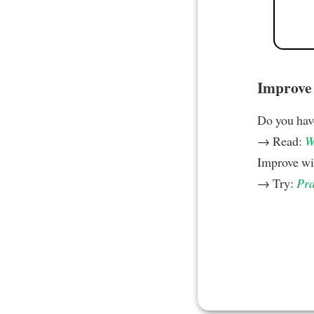
Improve y
Do you hav
→ Read:
W
Improve w
→ Try:
Pra