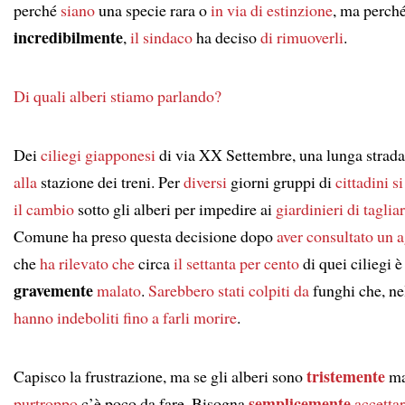
perché
siano
una specie rara o
in via di estinzione
, ma perché
incredibilmente
,
il sindaco
ha deciso
di rimuoverli
.
Di quali alberi stiamo parlando?
Dei
ciliegi giapponesi
di via XX Settembre, una lunga strad
alla
stazione dei treni. Per
diversi
giorni gruppi di
cittadini
si
il cambio
sotto gli alberi per impedire ai
giardinieri di tagliar
Comune ha preso questa decisione dopo
aver consultato
un 
che
ha rilevato che
circa
il settanta per cento
di quei ciliegi è
gravemente
malato
.
Sarebbero stati colpiti da
funghi che, n
hanno indeboliti
fino a farli morire
.
tristemente
Capisco la frustrazione, ma se gli alberi sono
ma
semplicemente
purtroppo
c’è poco da fare. Bisogna
accettar