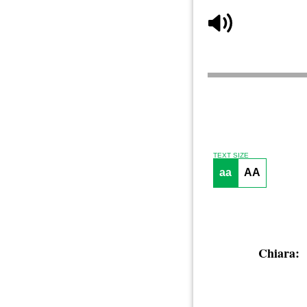
TEXT SIZE
aa
AA
Chiara: