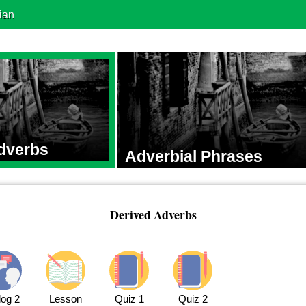
ian
dverbs
Adverbial Phrases
Derived Adverbs
log 2
Lesson
Quiz 1
Quiz 2