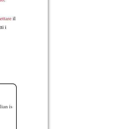
ettare
il
ti i
ian is