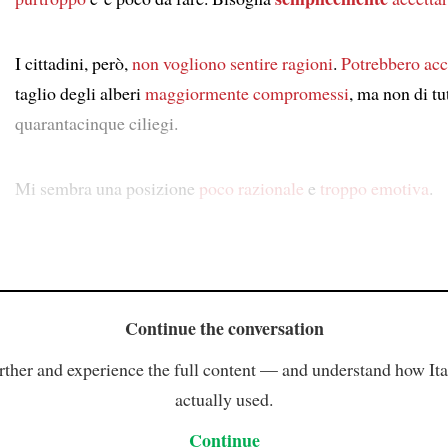
I cittadini, però,
non vogliono sentire ragioni
.
Potrebbero acc
taglio degli alberi
maggiormente compromessi
, ma non di tut
quarantacinque ciliegi.
Mi sembra una posizione
poco razionale
e
troppo emotiva
.
Continue the conversation
rther and experience the full content — and understand how Ital
actually used.
Continue