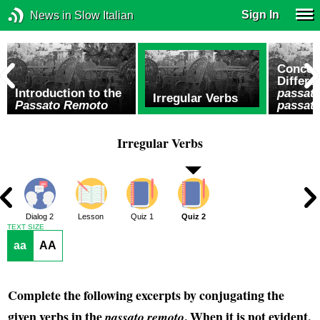
Sign In
News in Slow Italian
Concep
Differ
Introduction to the
passat
Irregular Verbs
Passato Remoto
passat
Irregular Verbs
1
Dialog 2
Lesson
Quiz 1
Quiz 2
TEXT SIZE
aa
AA
Complete the following excerpts by conjugating the
given verbs in the
. When it is not evident,
passato remoto