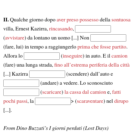
II.
Qualche giorno dopo
aver preso possesso
della
sontuosa
villa, Ernest Kazirra,
rincasando
,
(
avvistare
) da lontano un uomo [...] Non
(fare, lui) in tempo a raggiungerlo
prima che fosse partito
.
Allora lo
(
inseguire
) in auto. E il
camion
(fare) una lunga strada,
fino all’estrema periferia della città
[...] Kazirra
(scendere) dall’auto e
(andare) a vedere. Lo sconosciuto
(
scaricare
)
la cassa dal camion
e,
fatti
pochi passi
, la
> (
scaraventare
) nel
dirupo
[...].
From Dino Buzzati’s I giorni perduti (Lost Days)