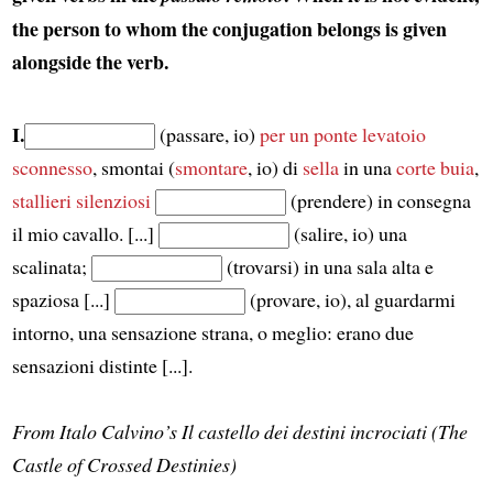
the person to whom the conjugation belongs is given
alongside the verb.
I.
(passare, io)
per un ponte levatoio
sconnesso
, smontai (
smontare
, io) di
sella
in una
corte buia
,
stallieri silenziosi
(prendere) in consegna
il mio cavallo. [...]
(salire, io) una
scalinata;
(trovarsi) in una sala alta e
spaziosa [...]
(provare, io), al guardarmi
intorno, una sensazione strana, o meglio: erano due
sensazioni distinte [...].
From Italo Calvino’s Il castello dei destini incrociati (The
Castle of Crossed Destinies)