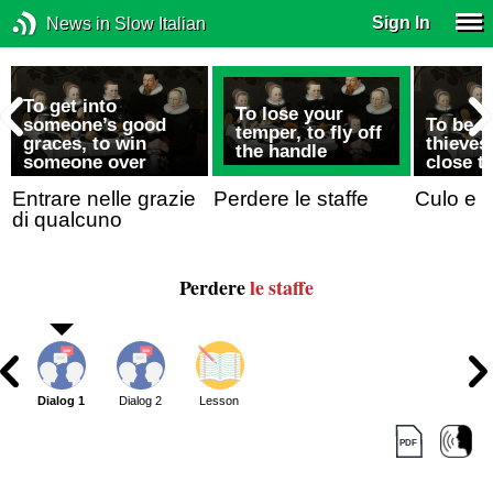
Sign In
News in Slow Italian
To get into
To lose your
someone’s good
To be a
temper, to fly off
graces, to win
thieves,
the handle
someone over
close 
Entrare nelle grazie
Perdere le staffe
Culo e 
di qualcuno
Perdere
le staffe
Dialog 1
Dialog 2
Lesson