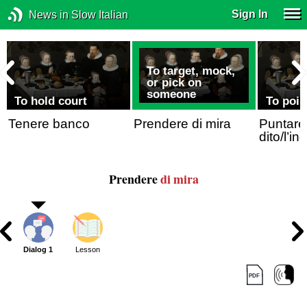
Sign In
News in Slow Italian
To target, mock,
or pick on
someone
To hold court
To poin
Tenere banco
Prendere di mira
Puntare 
dito/l’in
Prendere
di mira
Dialog 1
Lesson