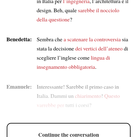
in Italia per
l’ingegneria
, l’architettura e il
design. Beh, quale
sarebbe il nocciolo
della questione
?
Benedetta:
Sembra che
a scatenare la controversia
sia
stata la decisione
dei vertici dell’ateneo
di
scegliere l’inglese come
lingua di
insegnamento obbligatoria
.
Emanuele:
Interessante! Sarebbe il primo caso in
Italia. Dammi un
chiarimento
!
Questo
varrebbe per
tutti i corsi?
Continue the conversation