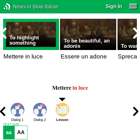
Sign In
News in Slow Italian
To highlight
To be beautiful, an
something
adonis
To wast
Mettere in luce
Essere un adone
Sprecare
Mettere
in luce
Dialog 1
Dialog 2
Lesson
TEXT SIZE
aa
AA